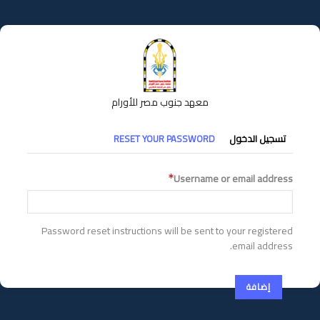
تجاوز
إلى
المحتوى
الرئيسي
معهد جنوب مصر للأورام
التبويبات
تسجيل الدخول
RESET YOUR PASSWORD
الأساسية
Username or email address
Password reset instructions will be sent to your registered
email address.