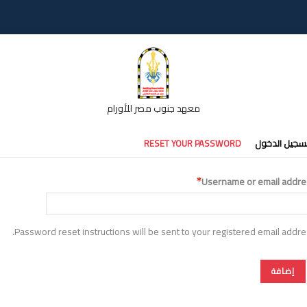
معهد جنوب مصر للأورام
تبويبات
سجيل الدخول
RESET YOUR PASSWORD
أساسية
Username or email addre
Password reset instructions will be sent to your registered email addre