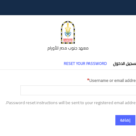
معهد جنوب مصر للأورام
تبويبات
سجيل الدخول
RESET YOUR PASSWORD
أساسية
Username or email addre
Password reset instructions will be sent to your registered email addre