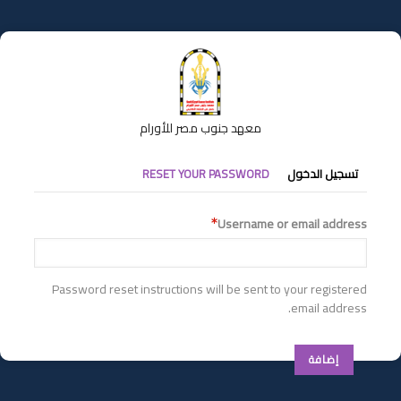
تجاوز
إلى
المحتوى
الرئيسي
معهد جنوب مصر للأورام
التبويبات
تسجيل الدخول
RESET YOUR PASSWORD
الأساسية
Username or email address
Password reset instructions will be sent to your registered
email address.