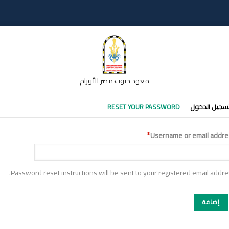
معهد جنوب مصر للأورام
تبويبات
سجيل الدخول
RESET YOUR PASSWORD
أساسية
Username or email addre
Password reset instructions will be sent to your registered email addre