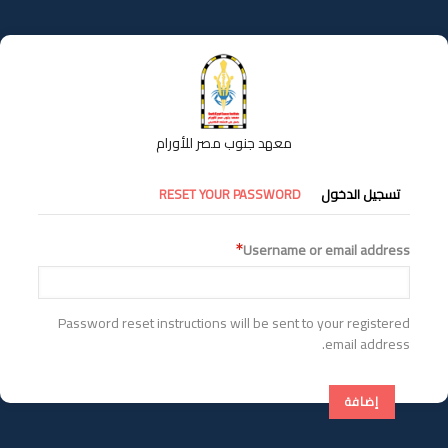
تجاوز
إلى
المحتوى
الرئيسي
معهد جنوب مصر للأورام
التبويبات
تسجيل الدخول
RESET YOUR PASSWORD
الأساسية
Username or email address
Password reset instructions will be sent to your registered
email address.