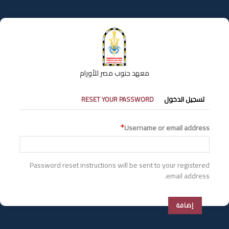
تجاوز
إلى
المحتوى
الرئيسي
معهد جنوب مصر للأورام
التبويبات
تسجيل الدخول
RESET YOUR PASSWORD
الأساسية
Username or email address
Password reset instructions will be sent to your registered
email address.