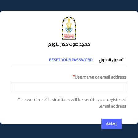
تجاوز
إلى
المحتوى
الرئيسي
معهد جنوب مصر للأورام
التبويبات
تسجيل الدخول
RESET YOUR PASSWORD
الأساسية
Username or email address
Password reset instructions will be sent to your registered
email address.