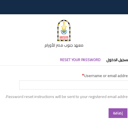
معهد جنوب مصر للأورام
تبويبات
سجيل الدخول
RESET YOUR PASSWORD
أساسية
Username or email addre
Password reset instructions will be sent to your registered email addre