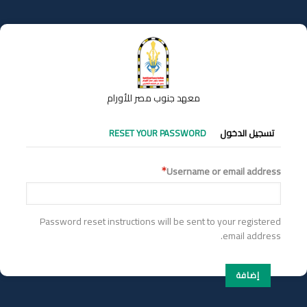
تجاوز
إلى
المحتوى
الرئيسي
معهد جنوب مصر للأورام
التبويبات
تسجيل الدخول
RESET YOUR PASSWORD
الأساسية
Username or email address
Password reset instructions will be sent to your registered
email address.