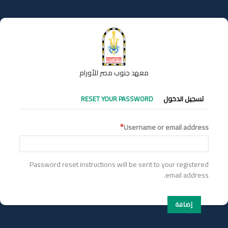
تجاوز
إلى
المحتوى
الرئيسي
معهد جنوب مصر للأورام
التبويبات
تسجيل الدخول
RESET YOUR PASSWORD
الأساسية
Username or email address
Password reset instructions will be sent to your registered
email address.