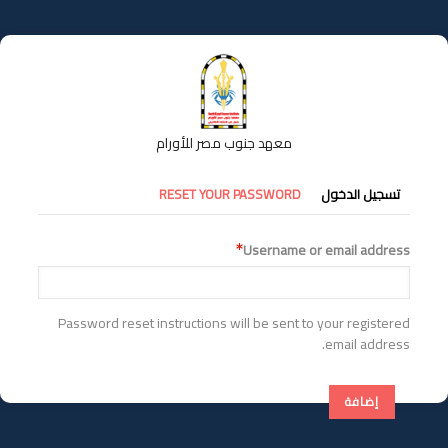
تجاوز
إلى
المحتوى
الرئيسي
معهد جنوب مصر للأورام
التبويبات
تسجيل الدخول
RESET YOUR PASSWORD
الأساسية
Username or email address
Password reset instructions will be sent to your registered
email address.