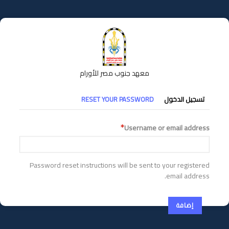
تجاوز
إلى
المحتوى
الرئيسي
معهد جنوب مصر للأورام
التبويبات
تسجيل الدخول
RESET YOUR PASSWORD
الأساسية
Username or email address
Password reset instructions will be sent to your registered
email address.