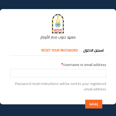
تجاوز
إلى
المحتوى
الرئيسي
معهد جنوب مصر للأورام
التبويبات
تسجيل الدخول
RESET YOUR PASSWORD
الأساسية
Username or email address
Password reset instructions will be sent to your registered
email address.