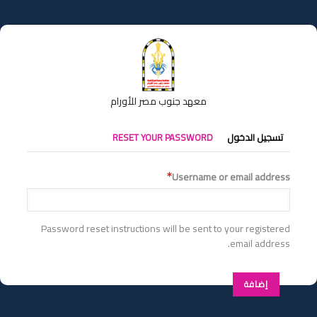
تجاوز
إلى
المحتوى
الرئيسي
معهد جنوب مصر للأورام
التبويبات
تسجيل الدخول
RESET YOUR PASSWORD
الأساسية
Username or email address
Password reset instructions will be sent to your registered
email address.