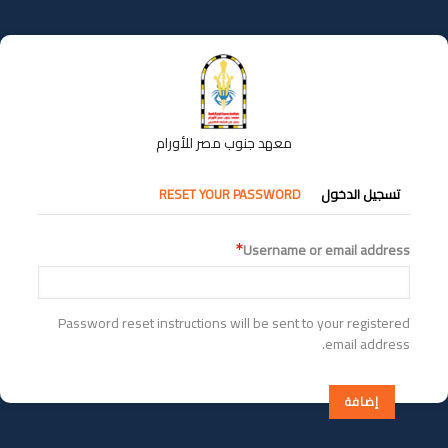
تجاوز
إلى
المحتوى
الرئيسي
معهد جنوب مصر للأورام
التبويبات
تسجيل الدخول
RESET YOUR PASSWORD
الأساسية
Username or email address
Password reset instructions will be sent to your registered
email address.