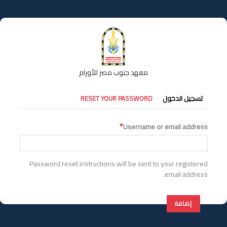
تجاوز
إلى
المحتوى
الرئيسي
معهد جنوب مصر للأورام
التبويبات
تسجيل الدخول
RESET YOUR PASSWORD
الأساسية
Username or email address
Password reset instructions will be sent to your registered
email address.