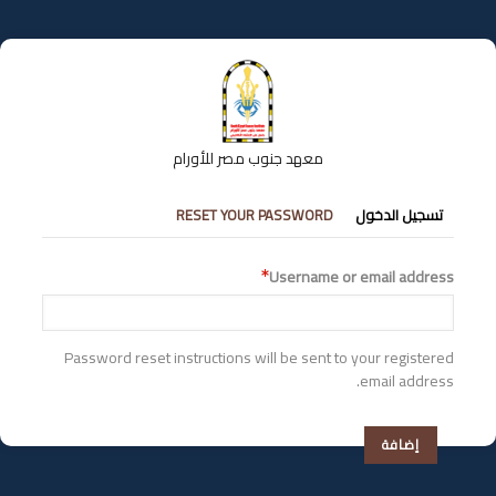
تجاوز
إلى
المحتوى
الرئيسي
معهد جنوب مصر للأورام
التبويبات
تسجيل الدخول
RESET YOUR PASSWORD
الأساسية
Username or email address
Password reset instructions will be sent to your registered
email address.