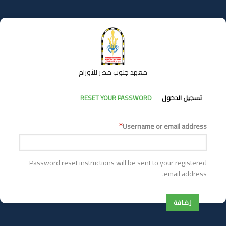
تجاوز
إلى
المحتوى
الرئيسي
معهد جنوب مصر للأورام
التبويبات
تسجيل الدخول
RESET YOUR PASSWORD
الأساسية
Username or email address
Password reset instructions will be sent to your registered
email address.