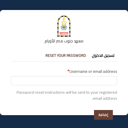
تجاوز
إلى
المحتوى
الرئيسي
معهد جنوب مصر للأورام
التبويبات
تسجيل الدخول
RESET YOUR PASSWORD
الأساسية
Username or email address
Password reset instructions will be sent to your registered
email address.