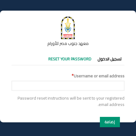
تجاوز
إلى
المحتوى
الرئيسي
معهد جنوب مصر للأورام
التبويبات
تسجيل الدخول
RESET YOUR PASSWORD
الأساسية
Username or email address
Password reset instructions will be sent to your registered
email address.