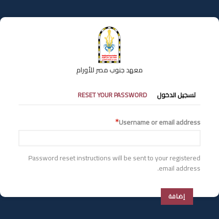
تجاوز
إلى
المحتوى
الرئيسي
معهد جنوب مصر للأورام
التبويبات
تسجيل الدخول
RESET YOUR PASSWORD
الأساسية
Username or email address
Password reset instructions will be sent to your registered
email address.