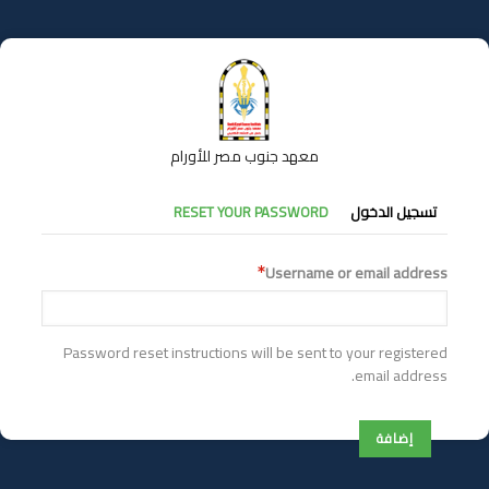
تجاوز
إلى
المحتوى
الرئيسي
معهد جنوب مصر للأورام
التبويبات
تسجيل الدخول
RESET YOUR PASSWORD
الأساسية
Username or email address
Password reset instructions will be sent to your registered
email address.