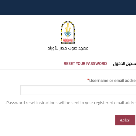
معهد جنوب مصر للأورام
تبويبات
سجيل الدخول
RESET YOUR PASSWORD
أساسية
Username or email addre
Password reset instructions will be sent to your registered email addre