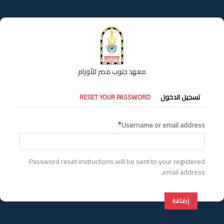
تجاوز
إلى
المحتوى
الرئيسي
معهد جنوب مصر للأورام
التبويبات
تسجيل الدخول
RESET YOUR PASSWORD
الأساسية
Username or email address
Password reset instructions will be sent to your registered
email address.