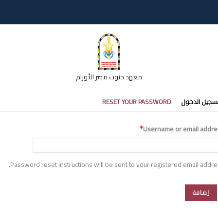
معهد جنوب مصر للأورام
تبويبات
سجيل الدخول
RESET YOUR PASSWORD
أساسية
Username or email addre
Password reset instructions will be sent to your registered email addre