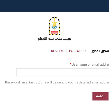
معهد جنوب مصر للأورام
تبويبات
سجيل الدخول
RESET YOUR PASSWORD
أساسية
Username or email addre
Password reset instructions will be sent to your registered email addre