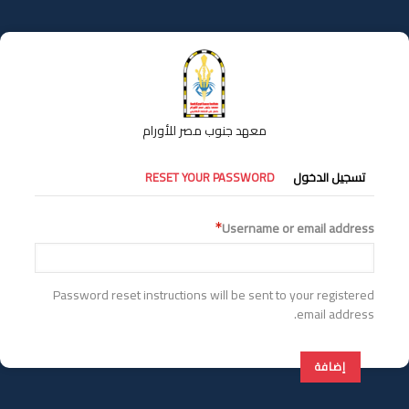
تجاوز
إلى
المحتوى
الرئيسي
معهد جنوب مصر للأورام
التبويبات
تسجيل الدخول
RESET YOUR PASSWORD
الأساسية
Username or email address
Password reset instructions will be sent to your registered
email address.