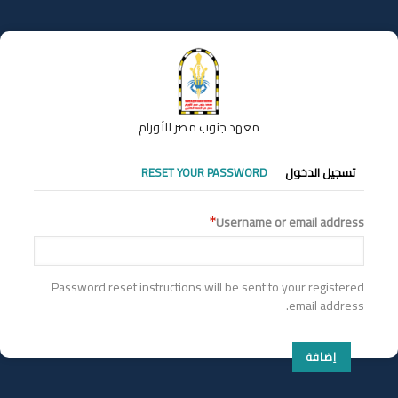
تجاوز
إلى
المحتوى
الرئيسي
معهد جنوب مصر للأورام
التبويبات
تسجيل الدخول
RESET YOUR PASSWORD
الأساسية
Username or email address
Password reset instructions will be sent to your registered
email address.