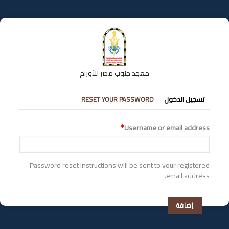
تجاوز
إلى
المحتوى
الرئيسي
معهد جنوب مصر للأورام
التبويبات
تسجيل الدخول
RESET YOUR PASSWORD
الأساسية
Username or email address
Password reset instructions will be sent to your registered
email address.