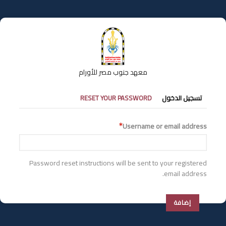
تجاوز
إلى
المحتوى
الرئيسي
معهد جنوب مصر للأورام
التبويبات
تسجيل الدخول
RESET YOUR PASSWORD
الأساسية
Username or email address
Password reset instructions will be sent to your registered
email address.