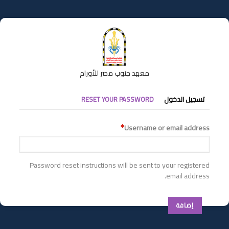
تجاوز
إلى
المحتوى
الرئيسي
معهد جنوب مصر للأورام
التبويبات
تسجيل الدخول
RESET YOUR PASSWORD
الأساسية
Username or email address
Password reset instructions will be sent to your registered
email address.