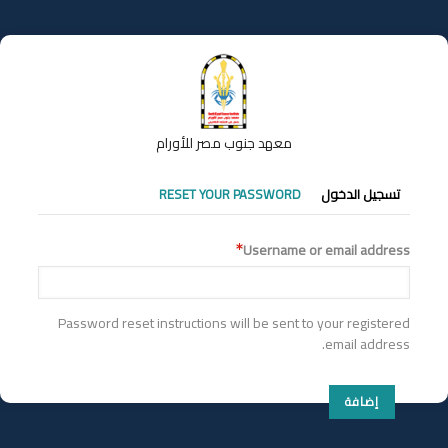
تجاوز
إلى
المحتوى
الرئيسي
معهد جنوب مصر للأورام
التبويبات
تسجيل الدخول
RESET YOUR PASSWORD
الأساسية
Username or email address
Password reset instructions will be sent to your registered
email address.