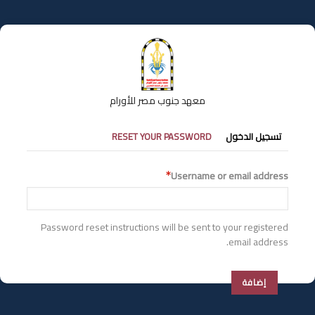
تجاوز
إلى
المحتوى
الرئيسي
معهد جنوب مصر للأورام
التبويبات
تسجيل الدخول
RESET YOUR PASSWORD
الأساسية
Username or email address
Password reset instructions will be sent to your registered
email address.