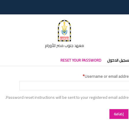
معهد جنوب مصر للأورام
تبويبات
سجيل الدخول
RESET YOUR PASSWORD
أساسية
Username or email addre
Password reset instructions will be sent to your registered email addre