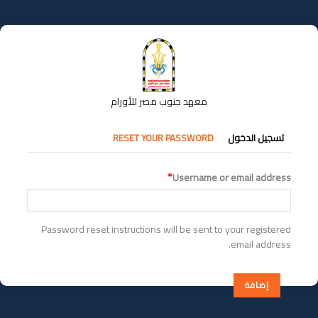
تجاوز
إلى
المحتوى
الرئيسي
معهد جنوب مصر للأورام
التبويبات
تسجيل الدخول
RESET YOUR PASSWORD
الأساسية
Username or email address
Password reset instructions will be sent to your registered
email address.