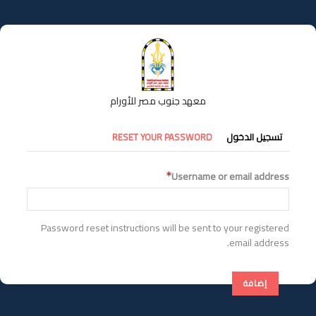
تجاوز
إلى
المحتوى
الرئيسي
معهد جنوب مصر للأورام
التبويبات
تسجيل الدخول
RESET YOUR PASSWORD
الأساسية
Username or email address
Password reset instructions will be sent to your registered
email address.