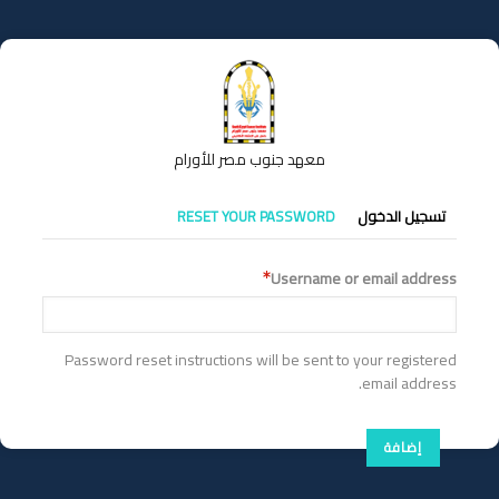
تجاوز
إلى
المحتوى
الرئيسي
معهد جنوب مصر للأورام
التبويبات
تسجيل الدخول
RESET YOUR PASSWORD
الأساسية
Username or email address
Password reset instructions will be sent to your registered
email address.