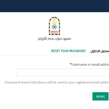
معهد جنوب مصر للأورام
تبويبات
سجيل الدخول
RESET YOUR PASSWORD
أساسية
Username or email addre
Password reset instructions will be sent to your registered email addre