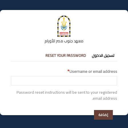
تجاوز
إلى
المحتوى
الرئيسي
معهد جنوب مصر للأورام
التبويبات
تسجيل الدخول
RESET YOUR PASSWORD
الأساسية
Username or email address
Password reset instructions will be sent to your registered
email address.