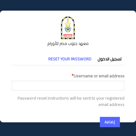
تجاوز
إلى
المحتوى
الرئيسي
معهد جنوب مصر للأورام
التبويبات
تسجيل الدخول
RESET YOUR PASSWORD
الأساسية
Username or email address
Password reset instructions will be sent to your registered
email address.