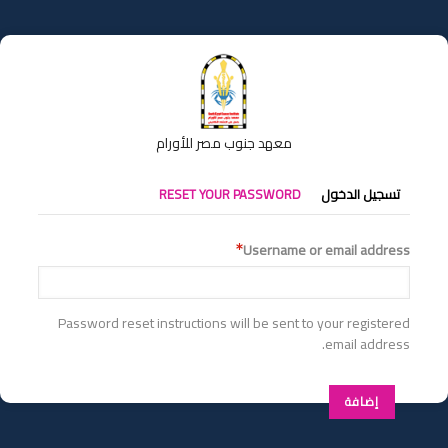
تجاوز
إلى
المحتوى
الرئيسي
معهد جنوب مصر للأورام
التبويبات
تسجيل الدخول
RESET YOUR PASSWORD
الأساسية
Username or email address
Password reset instructions will be sent to your registered
email address.