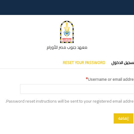
معهد جنوب مصر للأورام
تبويبات
سجيل الدخول
RESET YOUR PASSWORD
أساسية
Username or email addre
Password reset instructions will be sent to your registered email addre