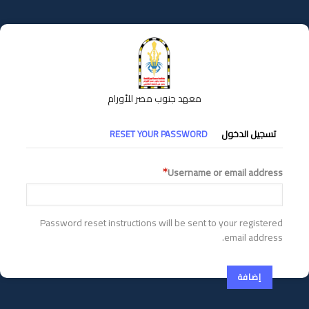
تجاوز
إلى
المحتوى
الرئيسي
معهد جنوب مصر للأورام
التبويبات
تسجيل الدخول
RESET YOUR PASSWORD
الأساسية
Username or email address
Password reset instructions will be sent to your registered
email address.