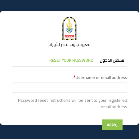
تجاوز
إلى
المحتوى
الرئيسي
معهد جنوب مصر للأورام
التبويبات
تسجيل الدخول
RESET YOUR PASSWORD
الأساسية
Username or email address
Password reset instructions will be sent to your registered
email address.