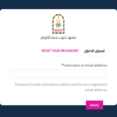
تجاوز
إلى
المحتوى
الرئيسي
معهد جنوب مصر للأورام
التبويبات
تسجيل الدخول
RESET YOUR PASSWORD
الأساسية
Username or email address
Password reset instructions will be sent to your registered
email address.