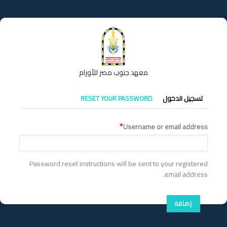
تجاوز
إلى
المحتوى
الرئيسي
معهد جنوب مصر للأورام
التبويبات
تسجيل الدخول
RESET YOUR PASSWORD
الأساسية
Username or email address
Password reset instructions will be sent to your registered
email address.