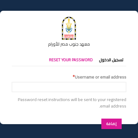
تجاوز
إلى
المحتوى
الرئيسي
معهد جنوب مصر للأورام
التبويبات
تسجيل الدخول
RESET YOUR PASSWORD
الأساسية
Username or email address
Password reset instructions will be sent to your registered
email address.