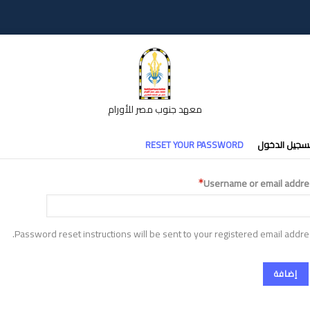
معهد جنوب مصر للأورام
تبويبات
سجيل الدخول
RESET YOUR PASSWORD
أساسية
Username or email addre
Password reset instructions will be sent to your registered email addre