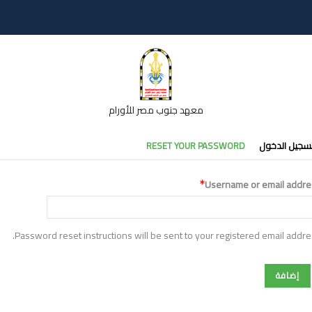
معهد جنوب مصر للأورام
تبويبات
سجيل الدخول
RESET YOUR PASSWORD
أساسية
Username or email addre
Password reset instructions will be sent to your registered email addre